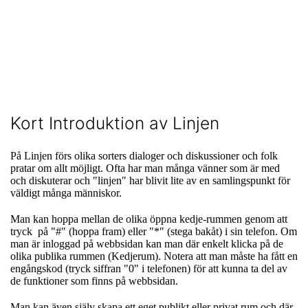
Kort Introduktion av Linjen
På Linjen förs olika sorters dialoger och diskussioner och folk
pratar om allt möjligt. Ofta har man många vänner som är med
och diskuterar och "linjen" har blivit lite av en samlingspunkt för
väldigt många människor.
Man kan hoppa mellan de olika öppna kedje-rummen genom att
tryck på "#" (hoppa fram) eller "*" (stega bakåt) i sin telefon. Om
man är inloggad på webbsidan kan man där enkelt klicka på de
olika publika rummen (Kedjerum). Notera att man måste ha fått en
engångskod (tryck siffran "0" i telefonen) för att kunna ta del av
de funktioner som finns på webbsidan.
Man kan även själv skapa ett eget publikt eller privat rum och där