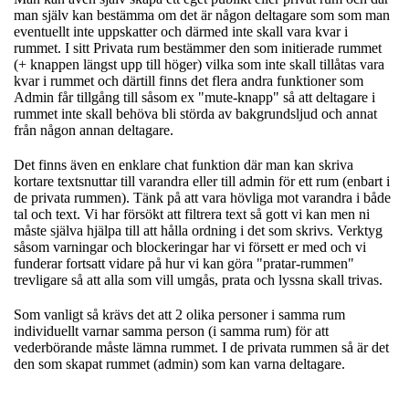
man själv kan bestämma om det är någon deltagare som som man
eventuellt inte uppskatter och därmed inte skall vara kvar i
rummet. I sitt Privata rum bestämmer den som initierade rummet
(+ knappen längst upp till höger) vilka som inte skall tillåtas vara
kvar i rummet och därtill finns det flera andra funktioner som
Admin får tillgång till såsom ex "mute-knapp" så att deltagare i
rummet inte skall behöva bli störda av bakgrundsljud och annat
från någon annan deltagare.
Det finns även en enklare chat funktion där man kan skriva
kortare textsnuttar till varandra eller till admin för ett rum (enbart i
de privata rummen). Tänk på att vara hövliga mot varandra i både
tal och text. Vi har försökt att filtrera text så gott vi kan men ni
måste själva hjälpa till att hålla ordning i det som skrivs. Verktyg
såsom varningar och blockeringar har vi försett er med och vi
funderar fortsatt vidare på hur vi kan göra "pratar-rummen"
trevligare så att alla som vill umgås, prata och lyssna skall trivas.
Som vanligt så krävs det att 2 olika personer i samma rum
individuellt varnar samma person (i samma rum) för att
vederbörande måste lämna rummet. I de privata rummen så är det
den som skapat rummet (admin) som kan varna deltagare.